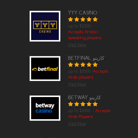
YYY CASINO
up to $2200.-
Accepts Arabic-
speaking players
Visit Now
BETFINAL كازينو
up to $3500.-
Accepts
Arab players
Visit Now
BETWAY كازينو
up to $2000. -
Accepts
Arab Players
Visit Now