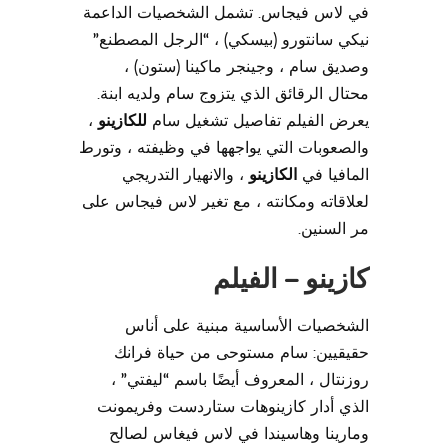
في لاس فيجاس. تشمل الشخصيات الداعمة
نيكي سانتورو (بيسكي) ، “الرجل المصطنع”
وصديق سام ، وجينجر ماكينا (ستون) ،
محتال الرقائق الذي يتزوج سام ولديه ابنة.
يعرض الفيلم تفاصيل تشغيل سام
للكازينو
،
والصعوبات التي يواجهها في وظيفته ، وتورط
المافيا في
الكازينو
، والانهيار التدريجي
لعلاقاته ومكانته ، مع تغير لاس فيجاس على
مر السنين.
كازينو – الفيلم
الشخصيات الأساسية مبنية على أناس
حقيقيين: سام مستوحى من حياة فرانك
روزنتال ، المعروف أيضًا باسم “ليفتي” ،
الذي أدار كازينوهات ستاردست وفريمونت
ومارينا وهاسيندا في لاس فيغاس لصالح