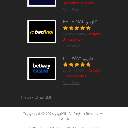
speaking players
Visit Now
BETFINAL كازينو
up to $3500.-
Accepts
Arab players
Visit Now
BETWAY كازينو
up to $2000. -
Accepts
Arab Players
Visit Now
History of الكازينو
, All Rights Reserved |
الكازينو
2026
Copyright ©
Terms