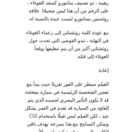
رهيبة ، تم تصنيف سانتورو كمنفذ للغوغاء ،
على الرغم من أن هذا ليس صحيحًا. علاقة
روثستين بسانتورو ليست جيدة بالنسبة له.
مع عودة كلمة روثشتاين إلى زعماء الغوغاء.
في النهاية ، تبدو الفوضى التي تحدث حول
روثشتاين أكبر من أن يتم تنظيفها ويلجأ
الغوغاء إلى قتله.
إعادة
الفيلم سيطر على الفور تقريبًا حيث يبدأ مع
تفجير الشخصية الرئيسية في سيارة مفخخة.
قد لا يكون التأثير البصري لجسده الذي يتم
إلقاؤه من السيارة قد تقدم في العمر بشكل
جيد ، لكن الفيلم ليس ثقيلًا باستخدام CGI
ويمكن التسامح مع هذا بسرعة. يهدف باقي
الكازينو إلى سرد قصة كيف انتهى الأمر بـ