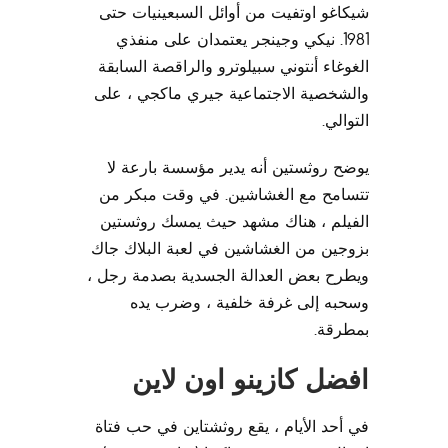
شيكاغو اوتفيت من أوائل السبعينيات حتى
1981. نيكي وجينجر يعتمدان على منفذي
الغوغاء أنتوني سبيلوترو والراقصة السابقة
والشخصية الاجتماعية جيري ماكجي ، على
التوالي.
يوضح روثستين أنه يدير مؤسسة بارعة لا
تتسامح مع الغشاشين. في وقت مبكر من
الفيلم ، هناك مشهد حيث يمسك روثستين
بزوجين من الغشاشين في لعبة البلاك جاك
ويطرح بعض العدالة الجسدية بصدمة رجل ،
وسحبه إلى غرفة خلفية ، وضرب يده
بمطرقة.
افضل كازينو اون لاين
في أحد الأيام ، يقع روثشتاين في حب فتاة