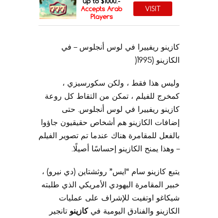
up to $1000.-
VISIT
Accepts Arab
Players
كازينو ريفييرا في لوس أنجلوس – في
الكازينو (1995(
وليس هذا فقط ، ولكن سكورسيزي ،
كمخرج للفيلم ، تمكن من التقاط كل روعة
كازينو ريفييرا في لوس أنجلوس. حتى
إضافات الكازينو هم أشخاص حقيقيون جاؤوا
بالفعل للمقامرة هناك عندما تم تصوير الفيلم
– وهذا يمنح الكازينو إحساسًا أصيلًا.
يتبع كازينو سام “ايس” روثشتاين (دي نيرو) ،
خبير المقامرة اليهودي الأمريكي الذي طلبته
شيكاغو اوتفيت للإشراف على عمليات
الكازينو والفنادق اليومية في
كازينو
تانجير