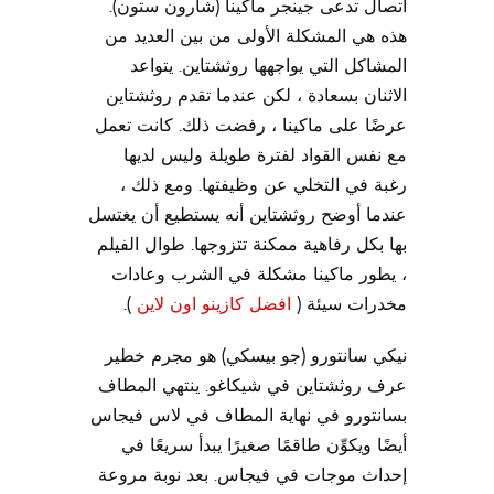
اتصال تدعى جينجر ماكينا (شارون ستون).
هذه هي المشكلة الأولى من بين العديد من
المشاكل التي يواجهها روثشتاين. يتواعد
الاثنان بسعادة ، لكن عندما تقدم روثشتاين
عرضًا على ماكينا ، رفضت ذلك. كانت تعمل
مع نفس القواد لفترة طويلة وليس لديها
رغبة في التخلي عن وظيفتها. ومع ذلك ،
عندما أوضح روثشتاين أنه يستطيع أن يغتسل
بها بكل رفاهية ممكنة تتزوجها. طوال الفيلم
، يطور ماكينا مشكلة في الشرب وعادات
مخدرات سيئة (
افضل كازينو اون لاين
).
نيكي سانتورو (جو بيسكي) هو مجرم خطير
عرف روثشتاين في شيكاغو. ينتهي المطاف
بسانتورو في نهاية المطاف في لاس فيجاس
أيضًا ويكوِّن طاقمًا صغيرًا يبدأ سريعًا في
إحداث موجات في فيجاس. بعد نوبة مروعة